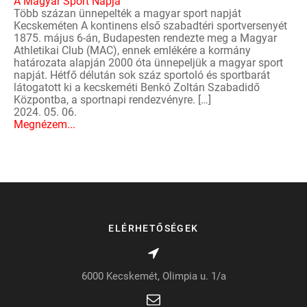
A Magyar Sport Napja
Több százan ünnepelték a magyar sport napját
Kecskeméten A kontinens első szabadtéri sportversenyét
1875. május 6-án, Budapesten rendezte meg a Magyar
Athletikai Club (MAC), ennek emlékére a kormány
határozata alapján 2000 óta ünnepeljük a magyar sport
napját. Hétfő délután sok száz sportoló és sportbarát
látogatott ki a kecskeméti Benkó Zoltán Szabadidő
Központba, a sportnapi rendezvényre. […]
2024. 05. 06.
Megnézem...
ELÉRHETŐSÉGEK
6000 Kecskemét, Olimpia u. 1/a