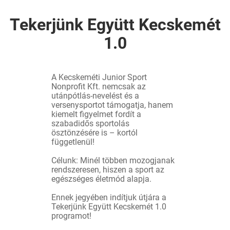
Tekerjünk Együtt Kecskemét
1.0
A Kecskeméti Junior Sport
Nonprofit Kft. nemcsak az
utánpótlás-nevelést és a
versenysportot támogatja, hanem
kiemelt figyelmet fordít a
szabadidős sportolás
ösztönzésére is – kortól
függetlenül!
Célunk: Minél többen mozogjanak
rendszeresen, hiszen a sport az
egészséges életmód alapja.
Ennek jegyében indítjuk útjára a
Tekerjünk Együtt Kecskemét 1.0
programot!