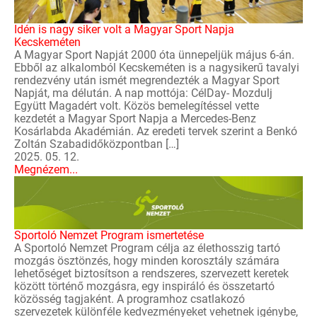
Idén is nagy siker volt a Magyar Sport Napja
Kecskeméten
A Magyar Sport Napját 2000 óta ünnepeljük május 6-án.
Ebből az alkalomból Kecskeméten is a nagysikerű tavalyi
rendezvény után ismét megrendezték a Magyar Sport
Napját, ma délután. A nap mottója: CélDay- Mozdulj
Együtt Magadért volt. Közös bemelegítéssel vette
kezdetét a Magyar Sport Napja a Mercedes-Benz
Kosárlabda Akadémián. Az eredeti tervek szerint a Benkó
Zoltán Szabadidőközpontban […]
2025. 05. 12.
Megnézem...
Sportoló Nemzet Program ismertetése
A Sportoló Nemzet Program célja az élethosszig tartó
mozgás ösztönzés, hogy minden korosztály számára
lehetőséget biztosítson a rendszeres, szervezett keretek
között történő mozgásra, egy inspiráló és összetartó
közösség tagjaként. A programhoz csatlakozó
szervezetek különféle kedvezményeket vehetnek igénybe,