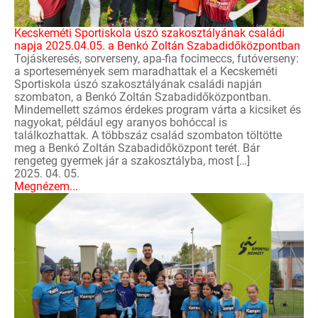
Kecskeméti Sportiskola úszó szakosztályának családi
napja 2025.04.05. a Benkó Zoltán Szabadidőközpontban
Tojáskeresés, sorverseny, apa-fia focimeccs, futóverseny:
a sportesemények sem maradhattak el a Kecskeméti
Sportiskola úszó szakosztályának családi napján
szombaton, a Benkó Zoltán Szabadidőközpontban.
Mindemellett számos érdekes program várta a kicsiket és
nagyokat, például egy aranyos bohóccal is
találkozhattak. A többszáz család szombaton töltötte
meg a Benkó Zoltán Szabadidőközpont terét. Bár
rengeteg gyermek jár a szakosztályba, most […]
2025. 04. 05.
Megnézem...