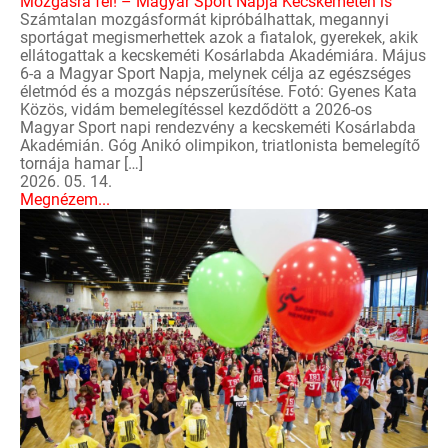
Mozgásra fel! – Magyar Sport Napja Kecskeméten is
Számtalan mozgásformát kipróbálhattak, megannyi
sportágat megismerhettek azok a fiatalok, gyerekek, akik
ellátogattak a kecskeméti Kosárlabda Akadémiára. Május
6-a a Magyar Sport Napja, melynek célja az egészséges
életmód és a mozgás népszerűsítése. Fotó: Gyenes Kata
Közös, vidám bemelegítéssel kezdődött a 2026-os
Magyar Sport napi rendezvény a kecskeméti Kosárlabda
Akadémián. Góg Anikó olimpikon, triatlonista bemelegítő
tornája hamar […]
2026. 05. 14.
Megnézem...