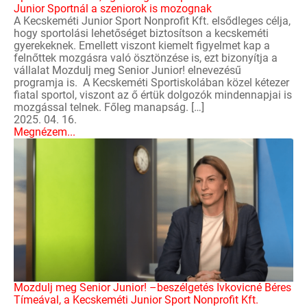
Junior Sportnál a szeniorok is mozognak
A Kecskeméti Junior Sport Nonprofit Kft. elsődleges célja,
hogy sportolási lehetőséget biztosítson a kecskeméti
gyerekeknek. Emellett viszont kiemelt figyelmet kap a
felnőttek mozgásra való ösztönzése is, ezt bizonyítja a
vállalat Mozdulj meg Senior Junior! elnevezésű
programja is. A Kecskeméti Sportiskolában közel kétezer
fiatal sportol, viszont az ő értük dolgozók mindennapjai is
mozgással telnek. Főleg manapság. […]
2025. 04. 16.
Megnézem...
Mozdulj meg Senior Junior! –beszélgetés Ivkovicné Béres
Tímeával, a Kecskeméti Junior Sport Nonprofit Kft.