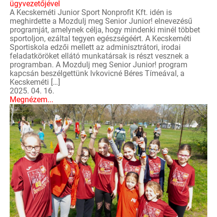
ügyvezetőjével
A Kecskeméti Junior Sport Nonprofit Kft. idén is
meghirdette a Mozdulj meg Senior Junior! elnevezésű
programját, amelynek célja, hogy mindenki minél többet
sportoljon, ezáltal tegyen egészségéért. A Kecskeméti
Sportiskola edzői mellett az adminisztrátori, irodai
feladatköröket ellátó munkatársak is részt vesznek a
programban. A Mozdulj meg Senior Junior! program
kapcsán beszélgettünk Ivkovicné Béres Tímeával, a
Kecskeméti […]
2025. 04. 16.
Megnézem...