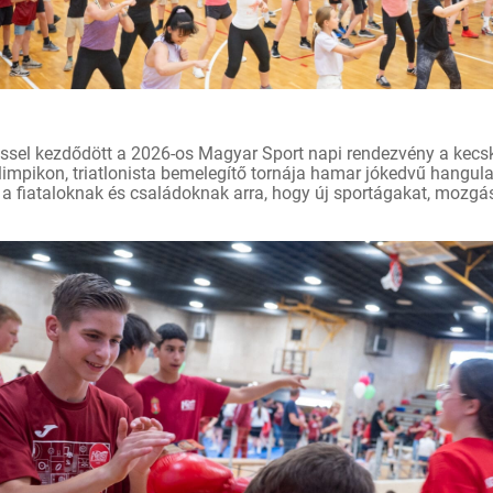
ssel kezdődött a 2026-os Magyar Sport napi rendezvény a kec
mpikon, triatlonista bemelegítő tornája hamar jókedvű hangulat
d a fiataloknak és családoknak arra, hogy új sportágakat, mozg