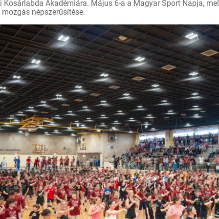
ti Kosárlabda Akadémiára. Május 6-a a Magyar Sport Napja, mel
 mozgás népszerűsítése.