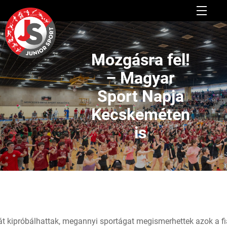
Mozgásra fel!
– Magyar
Sport Napja
Kecskeméten
is
kipróbálhattak, megannyi sportágat megismerhettek azok a fiat