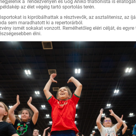
megjelenik a rendezvényen és Góg Anikó triatlonista is ellátoga
példakép az élet végéig tartó sportolás terén.
rtokat is kipróbálhattak a résztvevők, az asztalitenisz, az íjás
da sem maradhatott ki a repertorárból
.
zvény ismét sokakat vonzott. Remélhetőleg eléri célját, és egyre
észségesebben élni.