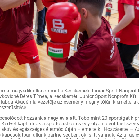
mmár negyedik alkalommal a Kecskeméti Junior Sport Nonprofit 
 Ivkovicné Béres Tímea, a Kecskeméti Junior Sport Nonprofit Kft.
labda Akadémia vezetője az esemény megnyitóján kiemelte, a 
pszerűsítése.
csolódott hozzánk a négy év alatt. Több mint 20 sportágat kipr
 Kedvet kaphatnak a sportoláshoz és egy olyan identitást szere
az aktív és egészséges életmód útján – emelte ki. Hozzátette: – 
 kapcsolatban állunk partnerségben, ők is itt vannak. Az újraélesz