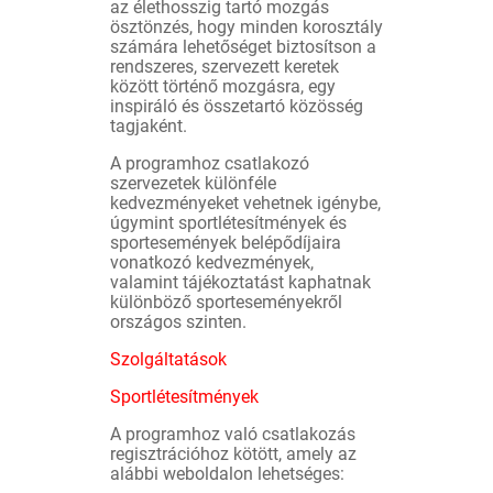
az élethosszig tartó mozgás
ösztönzés, hogy minden korosztály
számára lehetőséget biztosítson a
rendszeres, szervezett keretek
között történő mozgásra, egy
inspiráló és összetartó közösség
tagjaként.
A programhoz csatlakozó
szervezetek különféle
kedvezményeket vehetnek igénybe,
úgymint sportlétesítmények és
sportesemények belépődíjaira
vonatkozó kedvezmények,
valamint tájékoztatást kaphatnak
különböző sporteseményekről
országos szinten.
Szolgáltatások
Sportlétesítmények
A programhoz való csatlakozás
regisztrációhoz kötött, amely az
alábbi weboldalon lehetséges: